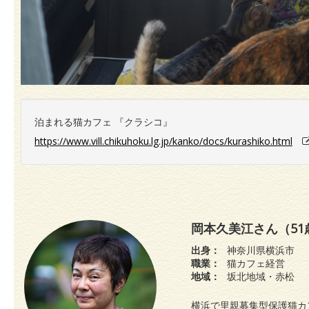
泊まれる猫カフェ 『クラシコ』
https://www.vill.chikuhoku.lg.jp/kanko/docs/kurashiko.html
岡本久美江さん（51
出身：
神奈川県横浜市
職業：
猫カフェ経営
地域：
坂北地域・赤松
横浜で里親募集型保護猫カ