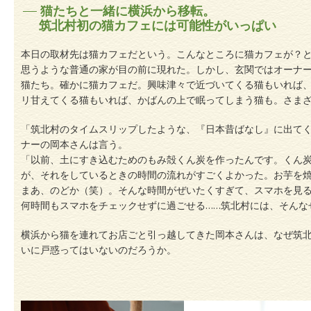
猫たちと一緒に横浜から移転。
筑北村初の猫カフェには可能性がいっぱい
本日の取材先は猫カフェだという。こんなところに猫カフェが？
思うような普通の家が目の前に現れた。しかし、玄関ではオーナ
猫たち。確かに猫カフェだ。興味津々で近づいてくる猫もいれば
リ甘えてくる猫もいれば、かばんの上で眠ってしまう猫も。さま
「筑北村のタイムスリップしたような、『日本昔ばなし』に出て
ナーの岡本さんは言う。
「以前、土にすき込むためのもみ殻くん炭を作ったんです。くん炭
が、それをしているときの時間の流れがすごくよかった。お芋を
まあ、のどか（笑）。そんな時間がぜいたくすぎて、スマホを見
何時間もスマホをチェックせずに過ごせる……筑北村には、そんな
横浜から猫を連れてお店ごと引っ越してきた岡本さんは、なぜ筑
いに戸惑ってはいないのだろうか。