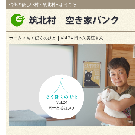
信州の優しい村・筑北村へようこそ
ホーム
> ちくほくのひと | Vol.24 岡本久美江さん
Vol.24
岡本久美江さん