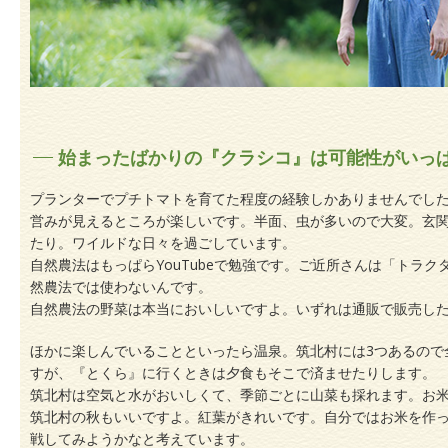
始まったばかりの『クラシコ』は可能性がいっ
プランターでプチトマトを育てた程度の経験しかありませんでし
営みが見えるところが楽しいです。半面、虫が多いので大変。玄
たり。ワイルドな日々を過ごしています。
自然農法はもっぱらYouTubeで勉強です。ご近所さんは「トラ
然農法では使わないんです。
自然農法の野菜は本当においしいですよ。いずれは通販で販売し
ほかに楽しんでいることといったら温泉。筑北村には3つあるので
すが、『とくら』に行くときは夕食もそこで済ませたりします。
筑北村は空気と水がおいしくて、季節ごとに山菜も採れます。お
筑北村の秋もいいですよ。紅葉がきれいです。自分ではお米を作
戦してみようかなと考えています。